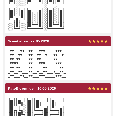
╙─╜░░░░╙─────╜░╙─╜╙──╜
╓─╖░╓─╖╓─────╖░╓─╖░╓─╖
║█║░║█║║█╓─╖█║░║█║░║█║
║█╙─╜█║║█║░║█║░║█║░║█║
╙─╖█╓─╜║█║░║█║░║█║░║█║
░░║█║░░║█╙─╜█║░║█╙─╜█║
░░╙─╜░░╙─────╜░╙─────╜
SweetieEva
27.05.2026
_♥♥___♥♥__♥♥___♥♥♥_____♥♥♥__
_♥♥__♥♥___♥♥__♥♥__♥___♥♥__♥_
_♥♥_♥♥____♥♥__♥♥______♥♥____
_♥♥♥♥_____♥♥___♥♥♥_____♥♥♥__
_♥♥_♥♥____♥♥_____♥♥______♥♥_
_♥♥__♥♥___♥♥__♥__♥♥___♥__♥♥_
_♥♥___♥♥__♥♥___♥♥♥_____♥♥♥__
KateBloom_del
10.05.2026
╓─╖╓──╖╓─╖╓────╖╓────╖
║█║║█╓╜║█║║█╓──╜║█╓──╜
║█╙╜╓╜░║█║║█╙──╖║█╙──╖
║█╓╖╙╖░║█║╙──╖█║╙──╖█║
║█║║█╙╖║█║╓──╜█║╓──╜█║