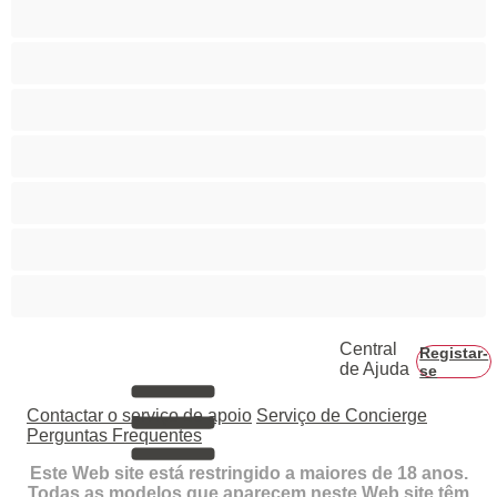
Novinhas (+18)
Pequena
Rabo grande
Ruivas
Servidão
Sexo de grupo
Vovós
Central
Registar-
de Ajuda
se
Contactar o serviço de apoio
Serviço de Concierge
Perguntas Frequentes
Este Web site está restringido a maiores de 18 anos.
Todas as modelos que aparecem neste Web site têm