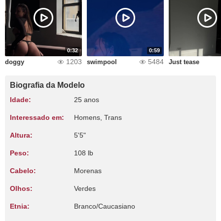
0:32
0:59
1203
5484
doggy
swimpool
Just tease
Biografia da Modelo
Idade:
25 anos
Interessado em:
Homens, Trans
Altura:
5'5"
Peso:
108 lb
Cabelo:
Morenas
Olhos:
Verdes
Etnia:
Branco/Caucasiano