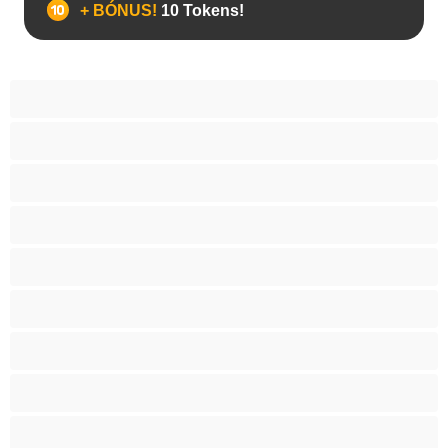
+ BÓNUS!
10 Tokens!
Anal
Arabe
As Melhores para Privado
Asiático
BBW
Brasas
Brinquedos
Caucásicas
Conas peludas